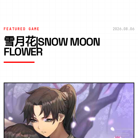
FEATURED GAME
2026.08.06
雪月花|SNOW MOON
FLOWER