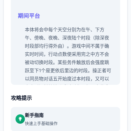
期间平台
本体将会中每个天空分别为在午、下方
午、傍晚、夜晚、深夜陆个时段（除深夜
时段部均行得外由）。
游戏中间不属于确
实时时间，行动点数使采用完之中方不会
被动切换时段。
某些务件触放后会强度跳
跃至下1个是更依后里边的时段。
操正者可
以同员物对话五开始度过本时段，又可以
点击时间栏核神动跳过时段。
每周末发造
所有家出门旅行事件，占用至傍晚时段。
攻略提示
行动点数
新手指南
快速上手基础操作
巨海量数行为（对话、撒娇、钓鱼等候）