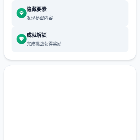
都需需消耗一点行动点数。
应用道具可以
隐藏要素
恢复行动点数，每一时段切换后恢复行动
发现秘密内容
点数至首屈一指大值。
爬山（山）、偷瞧
美女（海边）消耗本时段所包含行动点
成就解锁
数，触发后强制切换至下一时段。
随着游
完成挑战获得奖励
戏进入程和技巧习习，行动点数最大值可
以增进。
技能系统
撒娇技能：学习以解锁对话中撒娇展示选
项。
被动技能：学习以解锁对应的限制或
点击下载 夏日狂想
打开启性能。
特殊技能：为玩家输送额外
道具、金钱、数值增久的技能，需要支付
曲|SummerMemories
对应点数。
全技能演
完整版游戏，免费体验
数值系统