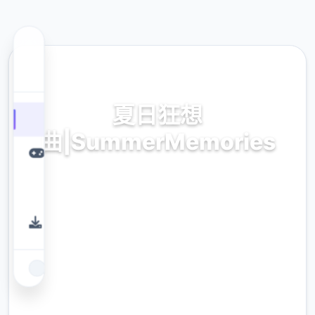
🎶 热门推荐
夏日狂想
曲|SummerMemories
时期下面繁体中文版,官方法页方面入口
9.4
评分
2.3M
下载