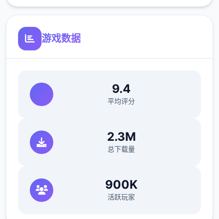
回忆值用于学习技能。
好感度
游戏数据
通过和角色一起度过时间、赠送礼物获得
好感度。
好感度每达到20、40、60、
80、100时达到好感度上限，
达到好感度
9.4
上限是解锁各好感度事件的条件之一。
3数
平均评分
位主角与5位配角有好感值。
作业完成为度
2.3M
总下载量
针对不同女主角设计不同性的作业工程，
作业完成度达到100是解锁各好感度事件的
条件之一。
作业完成度超过上限若干将转
900K
化为回忆值。
美雪通过洗餐具迷你游戏获
活跃玩家
得作业完成度。
莉音通过课外研究（捕获
新型虫或鱼后可以进行研究）获得作业完