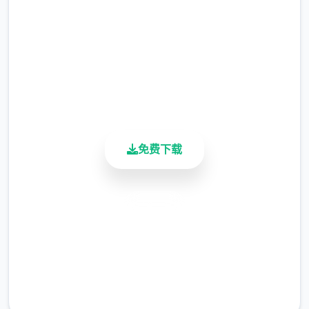
2.3M+
欲望值
总下载量
4.9/5
可以通过道具和撒娇获取欲望值。
可以通
用户评分
过技能提高端最大值。
900K+
活跃用户
体量值
可以通过道具、睡觉、洗澡恢复体力值。
免费下载
钓鱼、体育特训等消耗较几个的体力值。
爬山、偷看美女消耗较多的体力值。
可以
安全下载
通过技能提高最大值。
高速安装
回复忆值
完全免费
可以通过触发各型事件接收回忆值，作业
客服支持
完成度超过上限区块分将转化为回忆值。