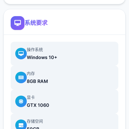
成度。
结衣通过算术题小游戏获得作业完
成度。
系统要求
收集系统
身处河边、山的树上涂抹虫胶，第二天可
操作系统
以获得数量1~3个虫（数量与技能学习有关
Windows 10+
于）。虫稀有度包括1~4，可用于课外研究
或出售。
在河边、海边垂钓点钓鱼，可以
内存
获得1个鱼（难易度技能学习有关）。鱼稀
8GB RAM
有度包括1~4，可用于课外研究或出售。
在
粗点心店可消耗100元获取一个扭蛋。扭蛋
显卡
包含no.1~no.12
GTX 1060
存储空间
50GB