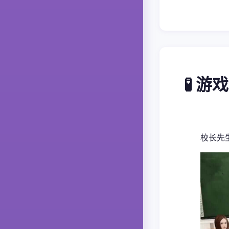
🧪 游
校长先