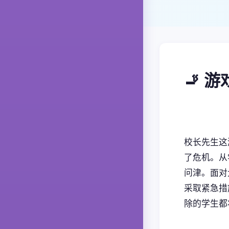
🚬 
校长先生这
了危机。从
问津。面对
采取紧急措
除的学生都