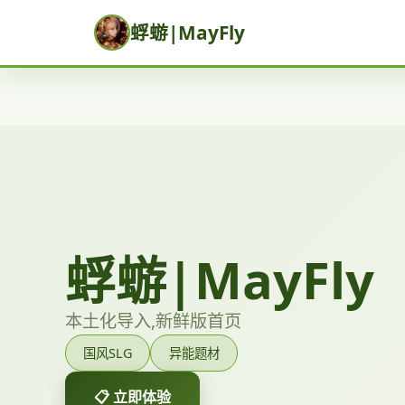
蜉蝣|MayFly
蜉蝣|MayFly
本土化导入,新鲜版首页
国风SLG
异能题材
📋 立即体验