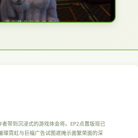
作者带到沉浸式的游戏体会将。EP2点置版现已
璀璨霓虹与巨幅广告试图遮掩示面繁荣面的深