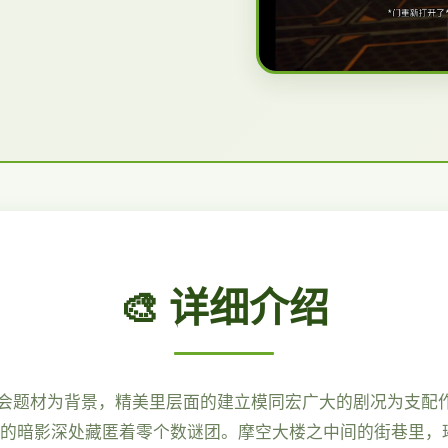
🎨 详细介绍
，按异会题材为背景，精美里层面的建立模同宏广大的剧况为支配
市的暗影深处藏匿着零个数谜团。摩空大楼之中间的街巷里，