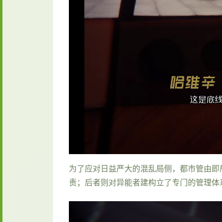
为了应对日益严大的混乱局侧，都市管由即
责；后者则对异能者建构立了专门的管理体