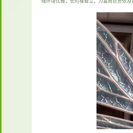
域环境优雅，长时楼耸立，为富商巨贾依及