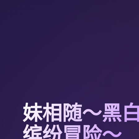
妹相随～黑
缤纷冒险～