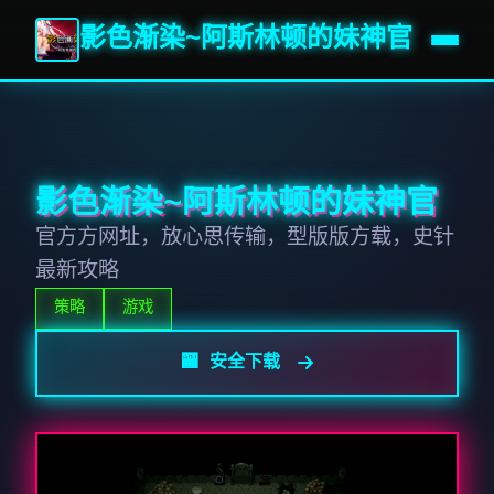
影色渐染~阿斯林顿的妹神官
影色渐染~阿斯林顿的妹神官
官方方网址，放心思传输，型版版方载，史针
最新攻略
策略
游戏
🏧 安全下载