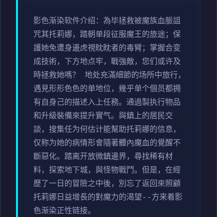
影色渐染软件介绍：為毕拯救被魔族血脈詛
咒其托莉娜，踏朝单段征服魔王的旅途；保
護她免遭身邊虎視眈眈者的毒臂；掌握合变
成技術，下方地点牢，戰強敵，您们或许及
時拯救她嗎？ 地处充滿細節的场所中旅行，
遇見形形色色的单地位，幾乎单个個员都拥
有自身己的描述入上任務。通過製执行物品
和升級裝備來提升實气。與鎮上的居民交
談，搜集任为何估计能幫助托莉娜的信息，
仅称为她的病情形會隨著體內魔血的覺醒不
斷惡化。踏离开放微鎮邊界，尋找稀有材
料，探索地下城，與怪物戰鬥。但是，在經
歷了一日的冒險之中後，別忘了返回來照顧
托莉娜日益增長的對魔力的渴望--方来着影
色渐染正性链接。