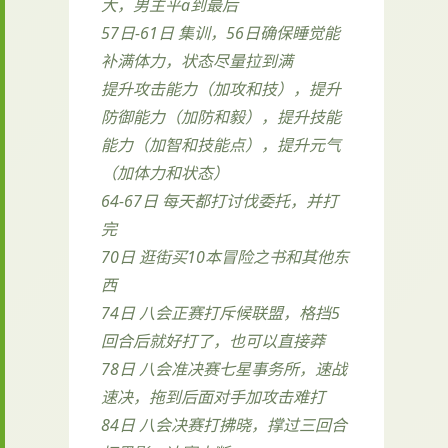
大，男主平a到最后
57日-61日 集训，56日确保睡觉能
补满体力，状态尽量拉到满
提升攻击能力（加攻和技），提升
防御能力（加防和毅），提升技能
能力（加智和技能点），提升元气
（加体力和状态）
64-67日 每天都打讨伐委托，并打
完
70日 逛街买10本冒险之书和其他东
西
74日 八会正赛打斥候联盟，格挡5
回合后就好打了，也可以直接莽
78日 八会准决赛七星事务所，速战
速决，拖到后面对手加攻击难打
84日 八会决赛打拂晓，撑过三回合