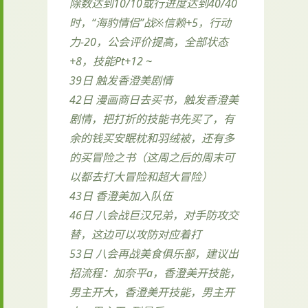
除数达到10/10或行进度达到40/40
时，“海豹情侣”战※信赖+5，行动
力-20，公会评价提高，全部状态
+8，技能Pt+12 ~
39日 触发香澄美剧情
42日 漫画商日去买书，触发香澄美
剧情，把打折的技能书先买了，有
余的钱买安眠枕和羽绒被，还有多
的买冒险之书（这周之后的周末可
以都去打大冒险和超大冒险）
43日 香澄美加入队伍
46日 八会战巨汉兄弟，对手防攻交
替，这边可以攻防对应着打
53日 八会再战美食俱乐部，建议出
招流程：加奈平a，香澄美开技能，
男主开大，香澄美开技能，男主开