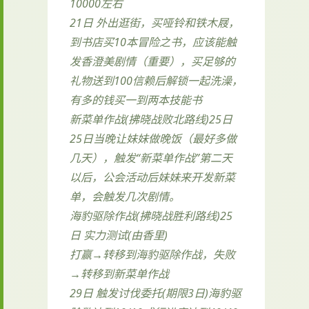
10000左右
21日 外出逛街，买哑铃和铁木屐，
到书店买10本冒险之书，应该能触
发香澄美剧情（重要），买足够的
礼物送到100信赖后解锁一起洗澡，
有多的钱买一到两本技能书
新菜单作战(拂晓战败北路线)25日
25日当晚让妹妹做晚饭（最好多做
几天），触发“新菜单作战”第二天
以后，公会活动后妹妹来开发新菜
单，会触发几次剧情。
海豹驱除作战(拂晓战胜利路线)25
日 实力测试(由香里)
打赢→转移到海豹驱除作战，失败
→转移到新菜单作战
29日 触发讨伐委托(期限3日)海豹驱