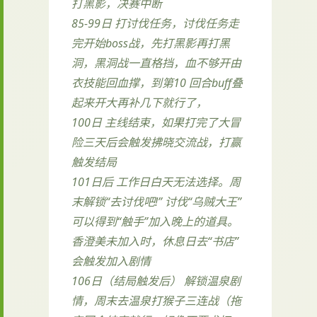
打黑影，决赛中断
85-99日 打讨伐任务，讨伐任务走
完开始boss战，先打黑影再打黑
洞，黑洞战一直格挡，血不够开由
衣技能回血撑，到第10 回合buff叠
起来开大再补几下就行了，
100日 主线结束，如果打完了大冒
险三天后会触发拂晓交流战，打赢
触发结局
101日后 工作日白天无法选择。周
末解锁“去讨伐吧!” 讨伐“乌贼大王”
可以得到“触手”加入晚上的道具。
香澄美未加入时，休息日去“书店”
会触发加入剧情
106日（结局触发后） 解锁温泉剧
情，周末去温泉打猴子三连战（拖