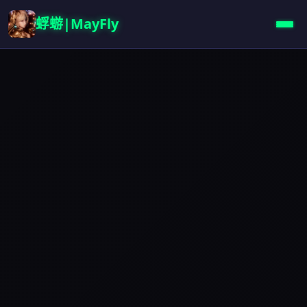
蜉蝣|MayFly