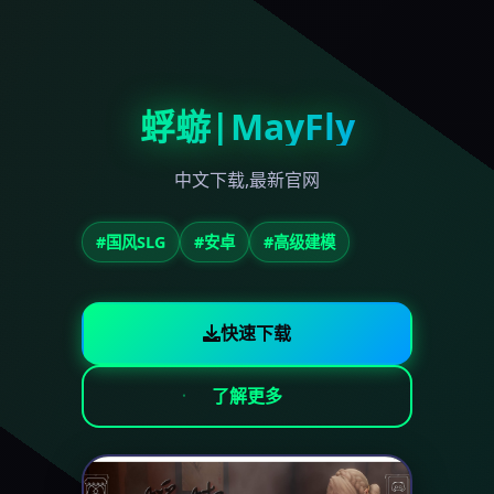
蜉蝣|MayFly
中文下载,最新官网
#国风SLG
#安卓
#高级建模
快速下载
了解更多