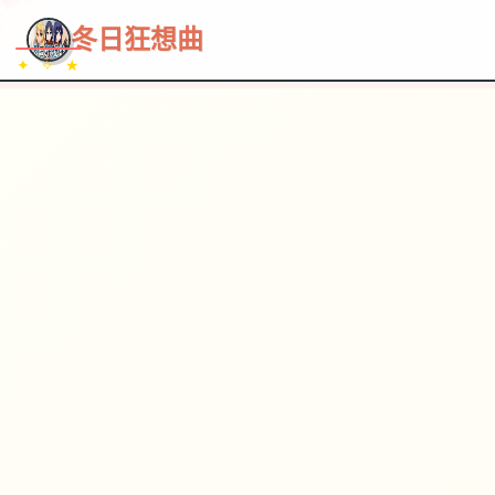
~~~
★
♡
✦
✧
♥
~
→
↗
冬日狂想曲
✦ ✧ ★