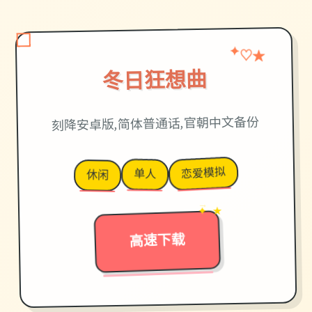
✦
★
♡
冬日狂想曲
刻降安卓版,简体普通话,官朝中文备份
恋爱模拟
单人
休闲
✦ ★
→
高速下载