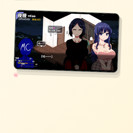
✧
♡
★
♥