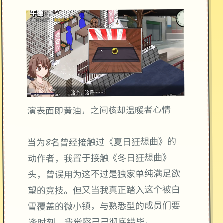
演表面即黄油，之间核却温暖者心情
当为8名曾经接触过《夏日狂想曲》的
动作者，我置于接触《冬日狂想曲》
头，曾误用为这不过是独家​​单纯满足欲
望的竞技​​。但又当我真正踏入这个被白
雪覆盖的微小镇，与熟悉型的成员们要
逢时刻，我觉察己己彻底错毕。