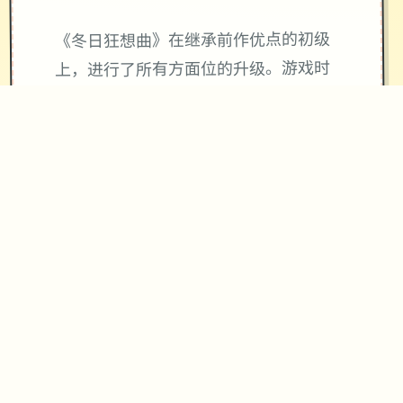
《冬日狂想曲》在继承前作优点的初级
上，进行了所有方面位的升级。游戏时
间虽然自夏日的30一天缩短为寒假的18
天，但内容愈来到愈紧凑充真。造作组
织不仅保留了前作中广受好评的元素，
仍然增增了​​新角色、新玩法​​，以及更加
精细性的画面表现。
游戏中的小游戏类类丰富许多子，从算
数、洗碗到钓鱼、拍卡，各个一种都设
计得颇具趣味式。而​​成仅机制的加入​​，
更是为游戏增添了长期追求目标，获胜
成就后还可获得机制上的收获来提升游