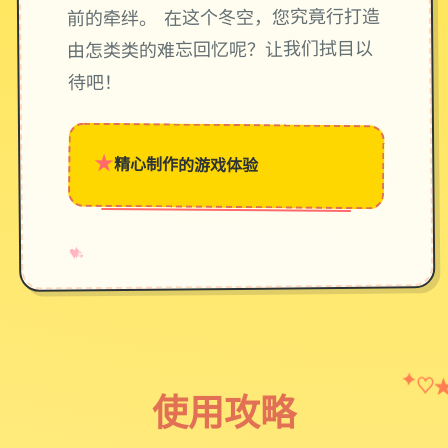
前的牵绊。 在这个冬空，您究竟行打造
由怎类类的难忘回忆呢？让我们拭目以
待吧！
★
精心制作的游戏体验
→
✧
♥
✦
♡
使用攻略