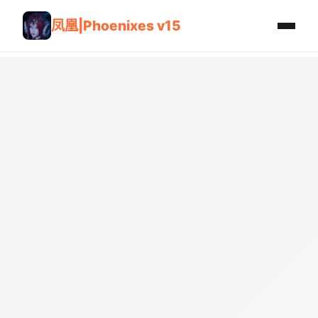
凤凰|Phoenixes v15