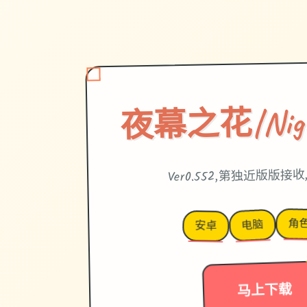
夜幕之花|Night
Ver0.552,第独近版版接
角
电脑
安卓
马上下载