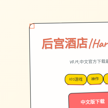
后宫酒店|Harem
V0.19,中文官方下载
神作
IOS游戏
中文版下载