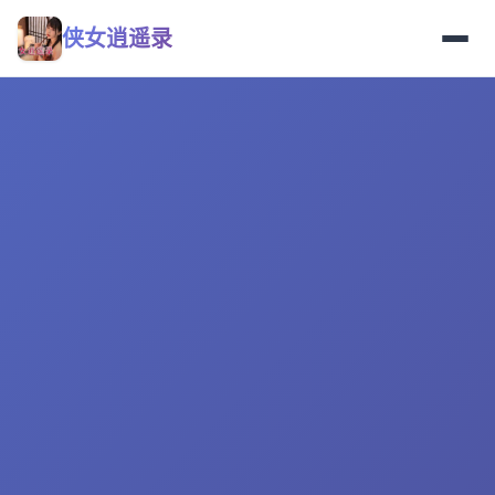
侠女逍遥录