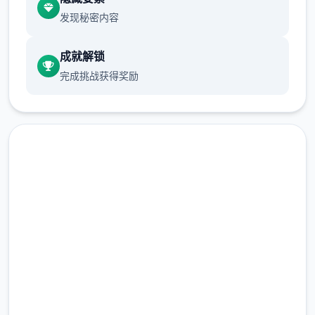
发现秘密内容
当再次睁开眼睛时，已身处异世界的村庄内。
成就解锁
完成挑战获得奖励
免费下载 水电工幻想
完整版游戏，免费体验
2.3M+
总下载量