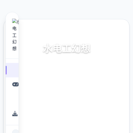
📥 热门推荐
水电工幻想
官中步兵版,dlc最新中文
9.4
评分
2.3M
下载