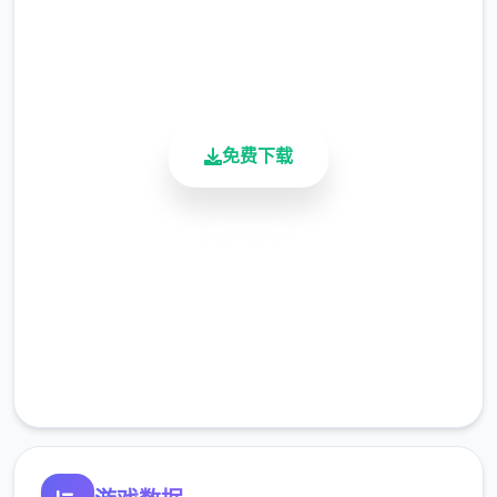
4.9/5
用户评分
900K+
活跃用户
“终于来了啊……”一旁的女子迎面走来，并对他
说：“传说中的工具人……就是你吗？”
免费下载
主人公在异世界中也必须打着各种零工来维持
生计，在铁匠铺帮忙打铁、酒馆中当店小二、
安全下载
高速安装
教会里帮修女们整理书架……等等。甚至还必
须陪伴冒险者外出打怪？
完全免费
客服支持