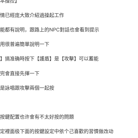
本操控】
情已經庞大致介紹過操起工作
能都有說明，跟路上的NPC對話也會看到提示
用很普遍簡單說明一下
】搞准确時按下【護盾】是【攻擊】可以蓄能
完會直接先揮一下
是詠唱跟攻擊兩個一起按
按鍵配置也许會有不太好按的問題
定裡面极下面的按鍵設定中依个己喜歡的習慣做改动