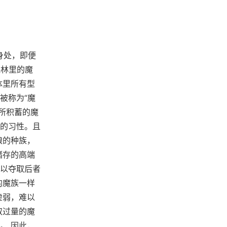
身处，即便
森林里的魔
体里所有型
被称为“魔
内所积蓄的魔
的习性。且
粮的种族，
储存的高端
以夺取后者
的魔族一样
虚弱，难以
取过量的魔
。 因此，