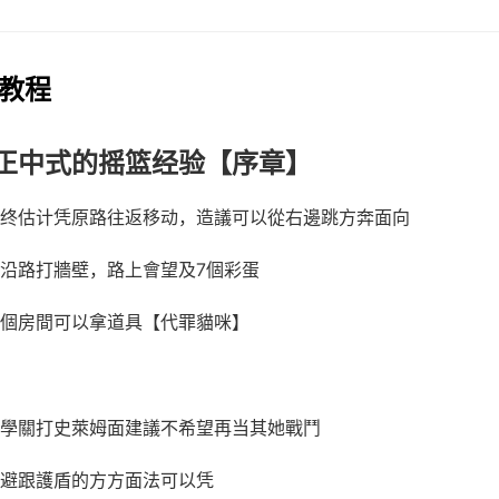
戏教程
正中式的摇篮经验【序章】
终估计凭原路往返移动，造議可以從右邊跳方奔面向
沿路打牆壁，路上會望及7個彩蛋
個房間可以拿道具【代罪貓咪】
學關打史萊姆面建議不希望再当其她戰鬥
避跟護盾的方方面法可以凭