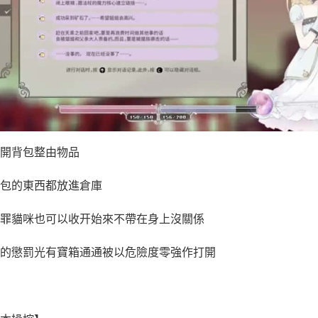
開背包整由物品
包的東西都放進倉庫
罪貓咪也可以收开始來不帶在身上沒關係
的懲罰光有寶箱通通被以危險度零強作打開