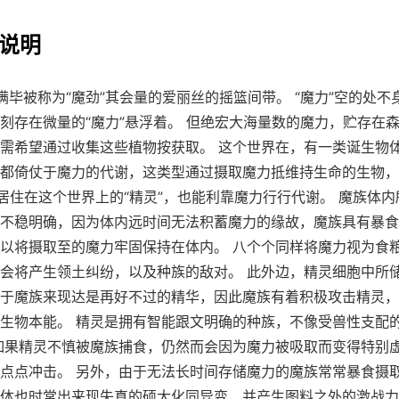
法说明
满毕被称为“魔劲”其会量的爱丽丝的摇篮间带。 “魔力”空的处不
刻存在微量的“魔力”悬浮着。 但绝宏大海量数的魔力，贮存在
需希望通过收集这些植物按获取。 这个世界在，有一类诞生物
都倚仗于魔力的代谢，这类型通过摄取魔力抵维持生命的生物，
种居住在这个世界上的“精灵”，也能利靠魔力行行代谢。 魔族体
不稳明确，因为体内远时间无法积蓄魔力的缘故，魔族具有暴食
以将摄取至的魔力牢固保持在体内。 八个个同样将魔力视为食
会将产生领土纠纷，以及种族的敌对。 此外边，精灵细胞中所
于魔族来现达是再好不过的精华，因此魔族有着积极攻击精灵，
生物本能。 精灵是拥有智能跟文明确的种族，不像受兽性支配
如果精灵不慎被魔族捕食，仍然而会因为魔力被吸取而变得特别
点点冲击。 另外，由于无法长时间存储魔力的魔族常常暴食摄
体也时常出来现失真的硕大化同异变，并产生图料之外的激战力