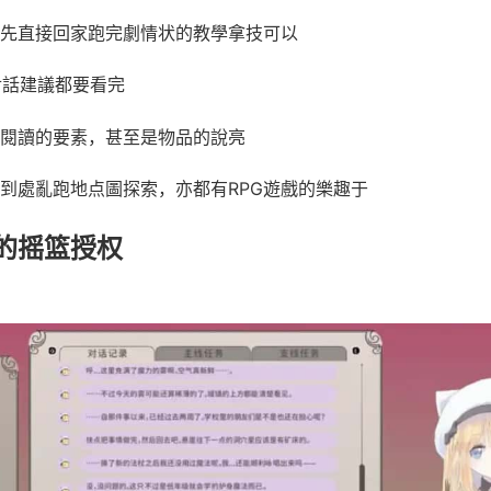
先直接回家跑完劇情状的教學拿技可以
對話建議都要看完
閱讀的要素，甚至是物品的說亮
到處亂跑地点圖探索，亦都有RPG遊戲的樂趣于
的摇篮授权