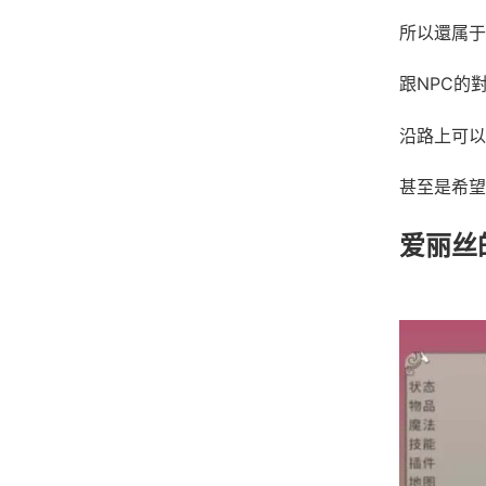
所以還属于
跟NPC的
沿路上可以
甚至是希望
爱丽丝