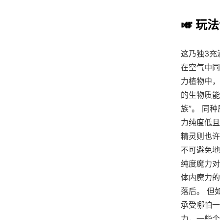
🎺 玩
这乃独3充
在空气中同
力植物中，
的生物质能
族”。 同
力纯度低且
精灵则也许
不可避免地
纯度魔力对
体内魔力的
落后。 但
承受哪怕一
力，一些个