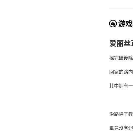
🚰 游
爱丽丝
採完礦後除
回家的路向
其中拥有一
沿路除了教
畢竟沒有迴