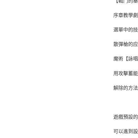
【戰鬥的基
序章教學劇
選單中的技
散彈槍的应
魔術【詠唱
用攻擊蓄能
解除的方法
遊戲預設的
可以進到設