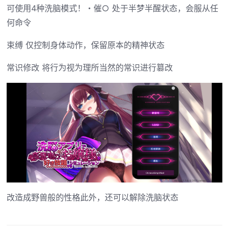
可使用4种洗脑模式！・催○ 处于半梦半醒状态，会服从任
何命令
束缚 仅控制身体动作，保留原本的精神状态
常识修改 将行为视为理所当然的常识进行篡改
改造成野兽般的性格此外，还可以解除洗脑状态