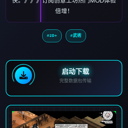
侠。》》》订阅创意工坊热门MOD体验
倍增！
#2D+
#武術
启动下载
完整数据包传输