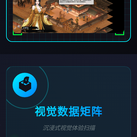
🗳️
视觉数据矩阵
沉浸式视觉体验扫描